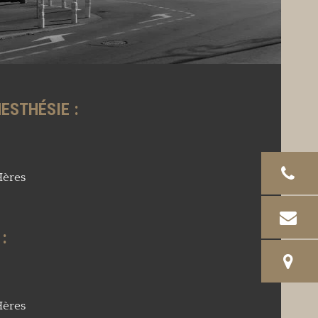
ESTHÉSIE :
Hères
:
Hères