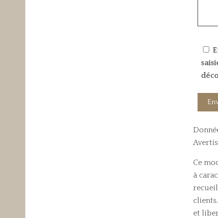
E
sais
déco
Donnée
Averti
Ce mod
à carac
recueil
clients
et libe