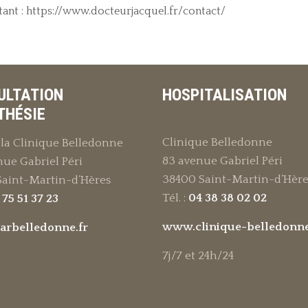
tant : https://www.docteurjacquel.fr/contact/
ULTATION
HOSPITALISATION
THÉSIE
Clinique Belledonne
la Clinique Belledonne
83 avenue Gabriel Péri
nue Gabriel Péri
38400 Saint-Martin-d’Hère
Saint-Martin-d’Hères
Tél. :
04 38 38 02 02
 75 51 37 23
www.clinique-belledonne
rbelledonne.fr
7j/7 et 24h/24