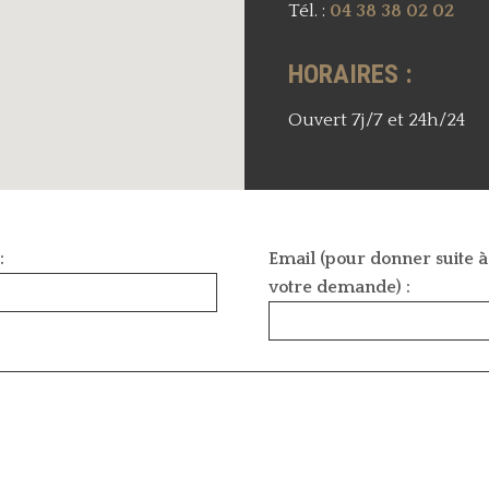
Tél. :
04 38 38 02 02
HORAIRES :
Ouvert 7j/7 et 24h/24
:
Email (pour donner suite à
votre demande) :