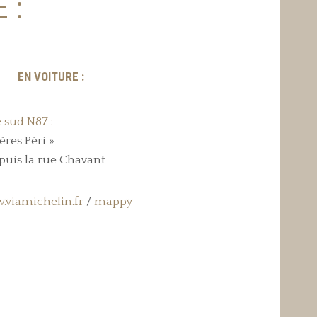
 :
EN VOITURE :
 sud N87 :
ères Péri »
epuis la rue Chavant
viamichelin.fr
/
mappy